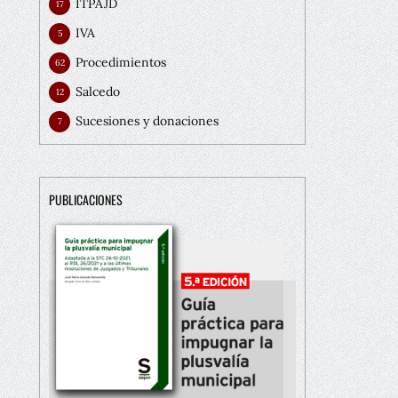
ITPAJD
17
IVA
5
Procedimientos
62
Salcedo
12
Sucesiones y donaciones
7
PUBLICACIONES