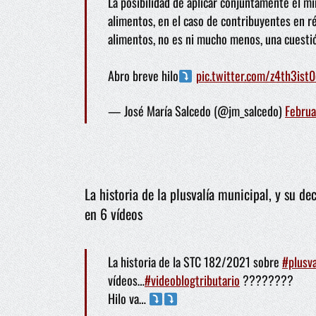
La posibilidad de aplicar conjuntamente el m
alimentos, en el caso de contribuyentes en r
alimentos, no es ni mucho menos, una cuesti
Abro breve hilo
pic.twitter.com/z4th3ist0
— José María Salcedo (@jm_salcedo)
Februa
La historia de la plusvalía municipal, y su d
en 6 vídeos
La historia de la STC 182/2021 sobre
#plusva
vídeos…
#videoblogtributario
????️????️
Hilo va…