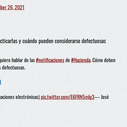
ber 26, 2021
acticarlas y cuándo pueden considerarse defectuosas
quiero hablar de las
#notificaciones
de
#Hacienda
. Cómo deben
s defectuosas.
caciones electrónicas)
pic.twitter.com/E6FRN5mlg3
— José