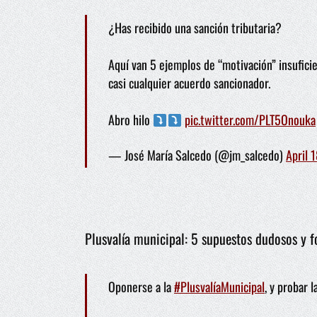
¿Has recibido una sanción tributaria?
Aquí van 5 ejemplos de “motivación” insufici
casi cualquier acuerdo sancionador.
Abro hilo
pic.twitter.com/PLT5Onouka
— José María Salcedo (@jm_salcedo)
April 
Plusvalía municipal: 5 supuestos dudosos y f
Oponerse a la
#PlusvalíaMunicipal
, y probar 