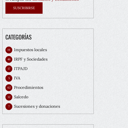
CATEGORÍAS
Impuestos locales
19
IRPF y Sociedades
46
ITPAJD
17
IVA
5
Procedimientos
62
Salcedo
12
Sucesiones y donaciones
7