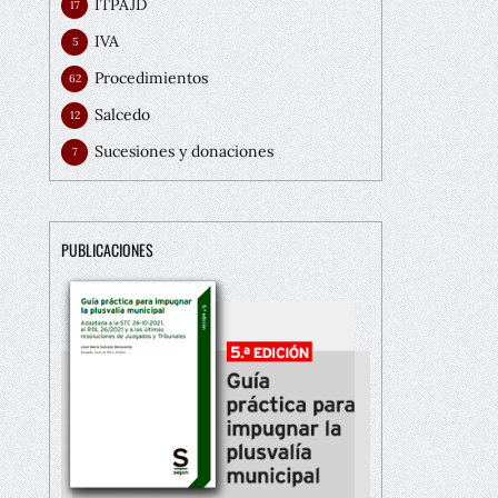
ITPAJD
17
IVA
5
Procedimientos
62
Salcedo
12
Sucesiones y donaciones
7
PUBLICACIONES