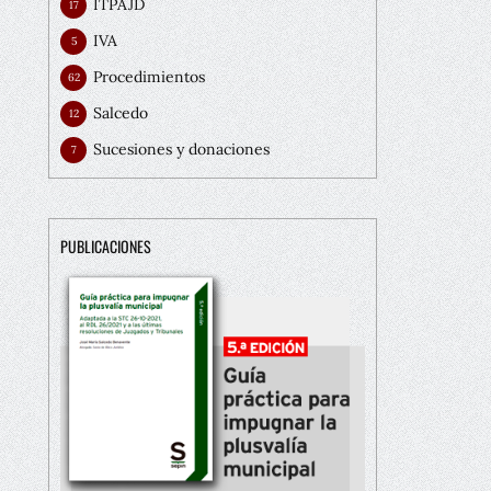
ITPAJD
17
IVA
5
Procedimientos
62
Salcedo
12
Sucesiones y donaciones
7
PUBLICACIONES