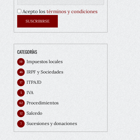
Acepto los
términos y condiciones
CATEGORÍAS
Impuestos locales
19
IRPF y Sociedades
46
ITPAJD
17
IVA
5
Procedimientos
62
Salcedo
12
Sucesiones y donaciones
7