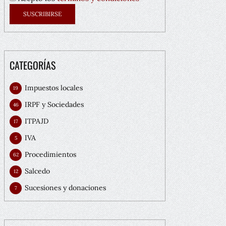
CATEGORÍAS
Impuestos locales
19
IRPF y Sociedades
46
ITPAJD
17
IVA
5
Procedimientos
62
Salcedo
12
Sucesiones y donaciones
7