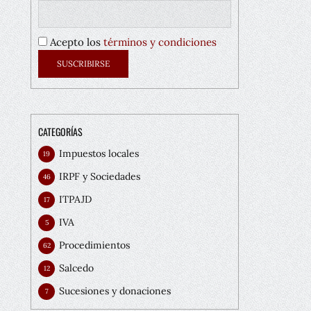
Acepto los
términos y condiciones
CATEGORÍAS
Impuestos locales
19
IRPF y Sociedades
46
ITPAJD
17
IVA
5
Procedimientos
62
Salcedo
12
Sucesiones y donaciones
7