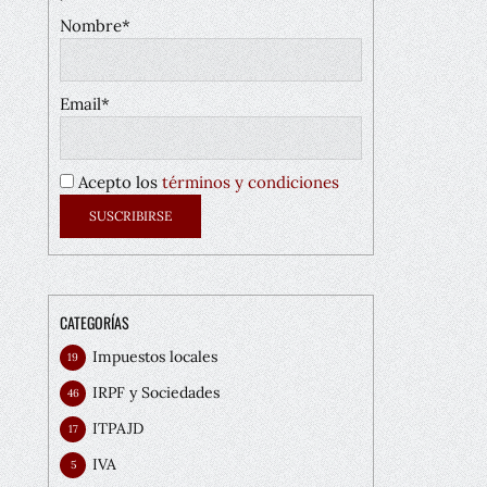
Nombre*
Email*
Acepto los
términos y condiciones
CATEGORÍAS
Impuestos locales
19
IRPF y Sociedades
46
ITPAJD
17
IVA
5