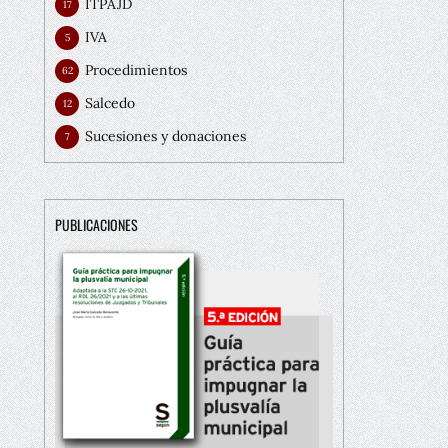
ITPAJD
17
IVA
5
Procedimientos
62
Salcedo
12
Sucesiones y donaciones
7
PUBLICACIONES