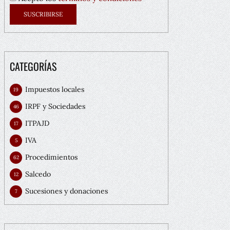
CATEGORÍAS
Impuestos locales
19
IRPF y Sociedades
46
ITPAJD
17
IVA
5
Procedimientos
62
Salcedo
12
Sucesiones y donaciones
7