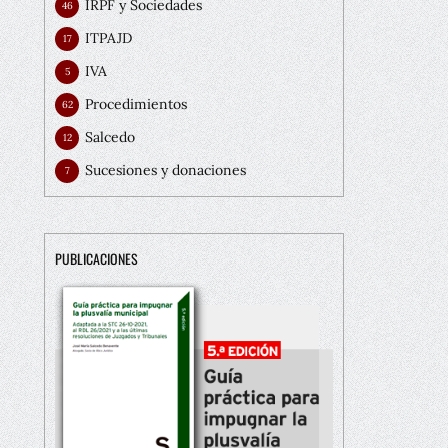
IRPF y Sociedades
46
ITPAJD
17
IVA
5
Procedimientos
62
Salcedo
12
Sucesiones y donaciones
7
PUBLICACIONES