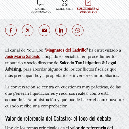
ESCRIBIR
MODO CINE
SUSCRIBIRSE AL
COMENTARIO
VIDEOBLOG
El canal de YouTube
“
Magnates del Ladrillo
”
ha entrevistado a
José María Salcedo
, abogado especialista en procedimiento
tributario y socio director de
Salcedo Tax Litigation & Legal
Advising
, para abordar algunos de los conflictos fiscales que
más preocupan hoy a propietarios e inversores inmobiliarios.
La conversación se centra en cuestiones muy prácticas, de las
que generan liquidaciones y recursos reales: cómo está
actuando la Administración y qué puede hacer el contribuyente
cuando recibe una comprobación.
Valor de referencia del Catastro: el foco del debate
Uno de los temas principales es el
valor de referencia del