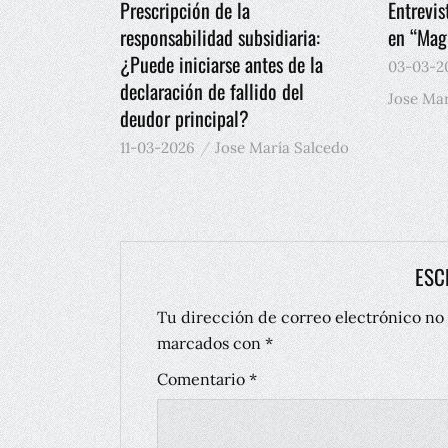
Prescripción de la
Entrevis
responsabilidad subsidiaria:
en “Magn
¿Puede iniciarse antes de la
03-03-2
declaración de fallido del
Jose Mar
deudor principal?
11-03-2026
Jose María Salcedo
ESC
Tu dirección de correo electrónico no 
marcados con
*
Comentario
*