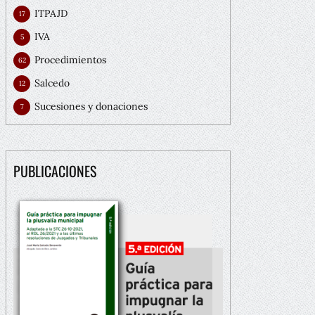
ITPAJD
17
IVA
5
Procedimientos
62
Salcedo
12
Sucesiones y donaciones
7
PUBLICACIONES