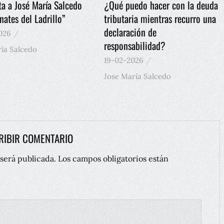
ta a José María Salcedo
¿Qué puedo hacer con la deuda
ates del Ladrillo”
tributaria mientras recurro una
declaración de
026
responsabilidad?
ía Salcedo
19-02-2026
Jose María Salcedo
RIBIR COMENTARIO
será publicada.
Los campos obligatorios están