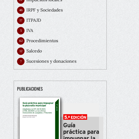
IRPF y Sociedades
46
ITPAJD
17
IVA
5
Procedimientos
62
Salcedo
12
Sucesiones y donaciones
7
PUBLICACIONES