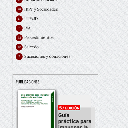
IRPF y Sociedades
46
ITPAJD
17
IVA
5
Procedimientos
62
Salcedo
12
Sucesiones y donaciones
7
PUBLICACIONES