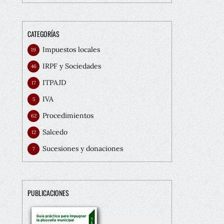
CATEGORÍAS
Impuestos locales
19
IRPF y Sociedades
46
ITPAJD
17
IVA
5
Procedimientos
62
Salcedo
12
Sucesiones y donaciones
7
PUBLICACIONES