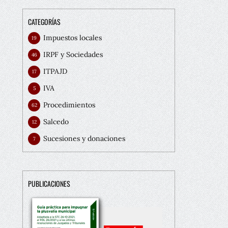
CATEGORÍAS
Impuestos locales
19
IRPF y Sociedades
46
ITPAJD
17
IVA
5
Procedimientos
62
Salcedo
12
Sucesiones y donaciones
7
PUBLICACIONES