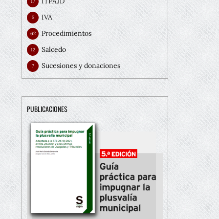
ITPAJD
17
IVA
5
Procedimientos
62
Salcedo
12
Sucesiones y donaciones
7
PUBLICACIONES