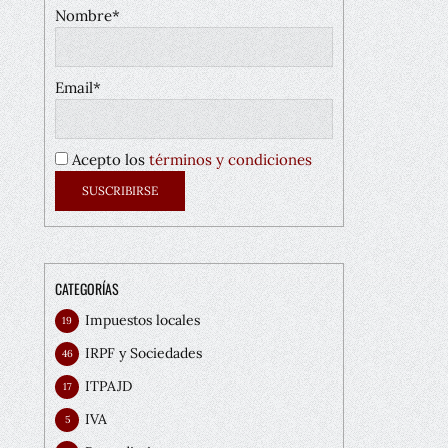
Nombre*
Email*
Acepto los
términos y condiciones
CATEGORÍAS
Impuestos locales
19
IRPF y Sociedades
46
ITPAJD
17
IVA
5