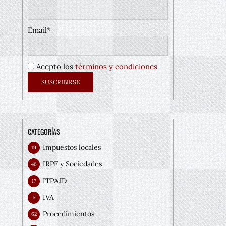
Email*
Acepto los
términos y condiciones
CATEGORÍAS
Impuestos locales
19
IRPF y Sociedades
46
ITPAJD
17
IVA
5
Procedimientos
62