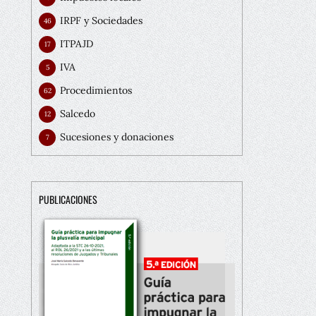
IRPF y Sociedades
46
ITPAJD
17
IVA
5
Procedimientos
62
Salcedo
12
Sucesiones y donaciones
7
PUBLICACIONES