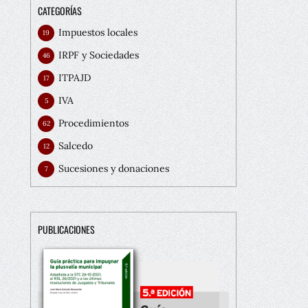
CATEGORÍAS
Impuestos locales
19
IRPF y Sociedades
46
ITPAJD
17
IVA
5
Procedimientos
62
Salcedo
12
Sucesiones y donaciones
7
PUBLICACIONES